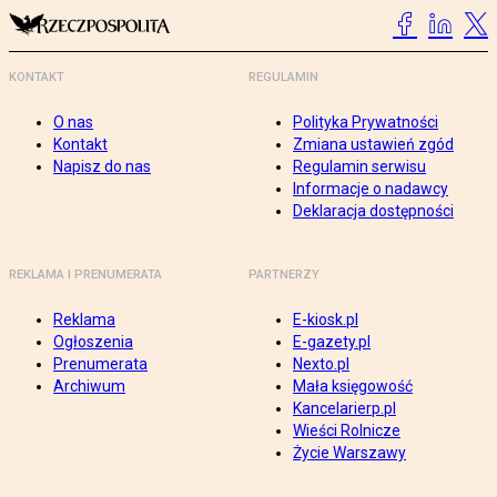
KONTAKT
REGULAMIN
O nas
Polityka Prywatności
Kontakt
Zmiana ustawień zgód
Napisz do nas
Regulamin serwisu
Informacje o nadawcy
Deklaracja dostępności
REKLAMA I PRENUMERATA
PARTNERZY
Reklama
E-kiosk.pl
Ogłoszenia
E-gazety.pl
Prenumerata
Nexto.pl
Archiwum
Mała księgowość
Kancelarierp.pl
Wieści Rolnicze
Życie Warszawy