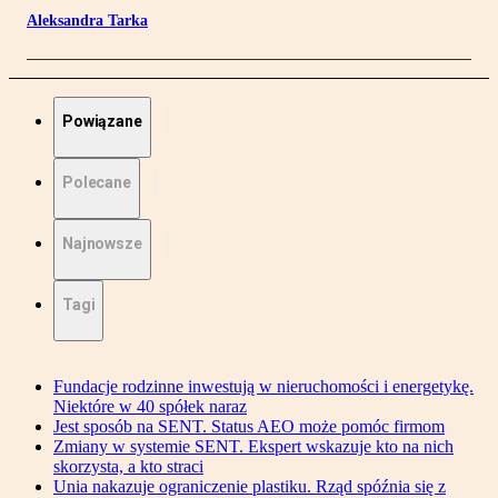
Aleksandra Tarka
Powiązane
Polecane
Najnowsze
Tagi
Fundacje rodzinne inwestują w nieruchomości i energetykę.
Niektóre w 40 spółek naraz
Jest sposób na SENT. Status AEO może pomóc firmom
Zmiany w systemie SENT. Ekspert wskazuje kto na nich
skorzysta, a kto straci
Unia nakazuje ograniczenie plastiku. Rząd spóźnia się z