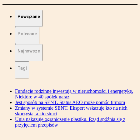
Powiązane
Polecane
Najnowsze
Tagi
Fundacje rodzinne inwestują w nieruchomości i energetykę.
Niektóre w 40 spółek naraz
Jest sposób na SENT. Status AEO może pomóc firmom
Zmiany w systemie SENT. Ekspert wskazuje kto na nich
skorzysta, a kto straci
Unia nakazuje ograniczenie plastiku. Rząd spóźnia się z
przyjęciem przepisów