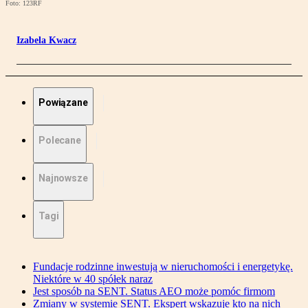
Foto: 123RF
Izabela Kwacz
Powiązane
Polecane
Najnowsze
Tagi
Fundacje rodzinne inwestują w nieruchomości i energetykę.
Niektóre w 40 spółek naraz
Jest sposób na SENT. Status AEO może pomóc firmom
Zmiany w systemie SENT. Ekspert wskazuje kto na nich