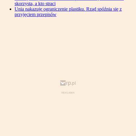
skorzysta, a kto straci
Unia nakazuje ograniczenie plastiku. Rząd spóźnia się z
przyjęciem przepisów