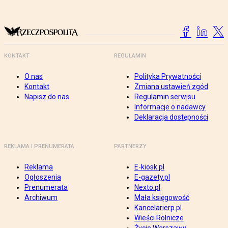
KONTAKT
REGULAMIN
O nas
Polityka Prywatności
Kontakt
Zmiana ustawień zgód
Napisz do nas
Regulamin serwisu
Informacje o nadawcy
Deklaracja dostępności
REKLAMA I PRENUMERATA
PARTNERZY
Reklama
E-kiosk.pl
Ogłoszenia
E-gazety.pl
Prenumerata
Nexto.pl
Archiwum
Mała księgowość
Kancelarierp.pl
Wieści Rolnicze