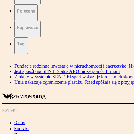
Polecane
Najnowsze
Tagi
Fundacje rodzinne inwestują w nieruchomości i energetykę. Ni
Jest sposób na SENT. Status AEO może pomóc firmom
Zmiany w systemie SENT. Ekspert wskazuje kto na nich skorzys
Unia nakazuje ograniczenie plastiku. Rząd spóźnia się z przyj
KONTAKT
O nas
Kontakt