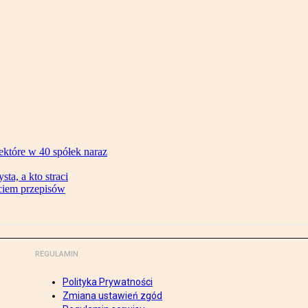
ektóre w 40 spółek naraz
ta, a kto straci
ęciem przepisów
REGULAMIN
Polityka Prywatności
Zmiana ustawień zgód