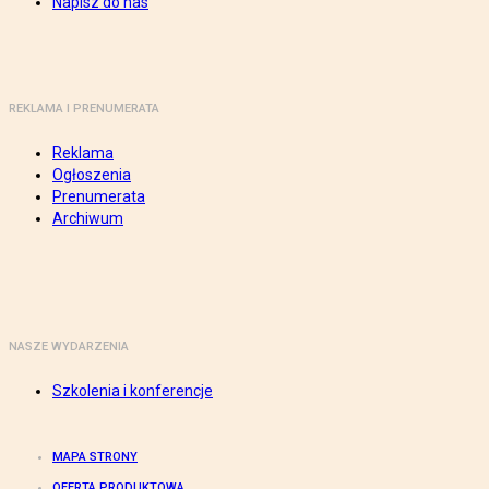
Napisz do nas
REKLAMA I PRENUMERATA
Reklama
Ogłoszenia
Prenumerata
Archiwum
NASZE WYDARZENIA
Szkolenia i konferencje
MAPA STRONY
OFERTA PRODUKTOWA