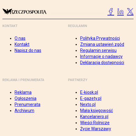
KONTAKT
REGULAMIN
O nas
Polityka Prywatności
Kontakt
Zmiana ustawień zgód
Napisz do nas
Regulamin serwisu
Informacje o nadawcy
Deklaracja dostępności
REKLAMA I PRENUMERATA
PARTNERZY
Reklama
E-kiosk.pl
Ogłoszenia
E-gazety.pl
Prenumerata
Nexto.pl
Archiwum
Mała księgowość
Kancelarierp.pl
Wieści Rolnicze
Życie Warszawy