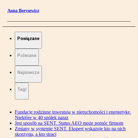
Anna Borysewicz
Powiązane
Polecane
Najnowsze
Tagi
Fundacje rodzinne inwestują w nieruchomości i energetykę.
Niektóre w 40 spółek naraz
Jest sposób na SENT. Status AEO może pomóc firmom
Zmiany w systemie SENT. Ekspert wskazuje kto na nich
skorzysta, a kto straci