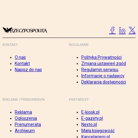
KONTAKT
REGULAMIN
O nas
Polityka Prywatności
Kontakt
Zmiana ustawień zgód
Napisz do nas
Regulamin serwisu
Informacje o nadawcy
Deklaracja dostępności
REKLAMA I PRENUMERATA
PARTNERZY
Reklama
E-kiosk.pl
Ogłoszenia
E-gazety.pl
Prenumerata
Nexto.pl
Archiwum
Mała księgowość
Kancelarierp.pl