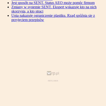
Jest sposób na SENT. Status AEO może pomóc firmom
Zmiany w systemie SENT. Ekspert wskazuje kto na nich
skorzysta, a kto straci
Unia nakazuje ograniczenie plastiku. Rząd spóźnia się z
przyjęciem przepisów