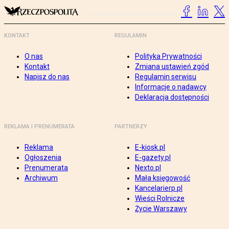
KONTAKT
REGULAMIN
O nas
Polityka Prywatności
Kontakt
Zmiana ustawień zgód
Napisz do nas
Regulamin serwisu
Informacje o nadawcy
Deklaracja dostępności
REKLAMA I PRENUMERATA
PARTNERZY
Reklama
E-kiosk.pl
Ogłoszenia
E-gazety.pl
Prenumerata
Nexto.pl
Archiwum
Mała księgowość
Kancelarierp.pl
Wieści Rolnicze
Życie Warszawy