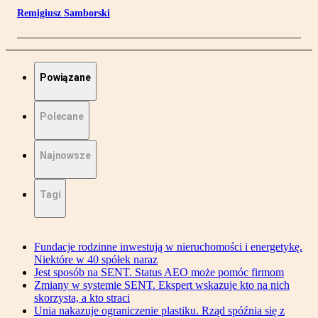
Remigiusz Samborski
Powiązane
Polecane
Najnowsze
Tagi
Fundacje rodzinne inwestują w nieruchomości i energetykę.
Niektóre w 40 spółek naraz
Jest sposób na SENT. Status AEO może pomóc firmom
Zmiany w systemie SENT. Ekspert wskazuje kto na nich
skorzysta, a kto straci
Unia nakazuje ograniczenie plastiku. Rząd spóźnia się z