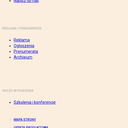
Napisz do nas
REKLAMA I PRENUMERATA
Reklama
Ogłoszenia
Prenumerata
Archiwum
NASZE WYDARZENIA
Szkolenia i konferencje
MAPA STRONY
OFERTA PRODUKTOWA