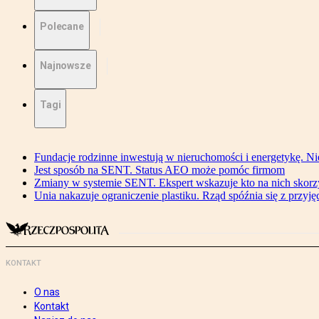
Polecane
Najnowsze
Tagi
Fundacje rodzinne inwestują w nieruchomości i energetykę. Ni
Jest sposób na SENT. Status AEO może pomóc firmom
Zmiany w systemie SENT. Ekspert wskazuje kto na nich skorzys
Unia nakazuje ograniczenie plastiku. Rząd spóźnia się z przyj
KONTAKT
O nas
Kontakt