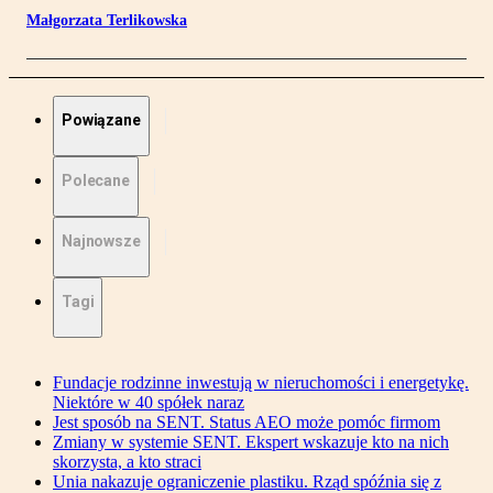
Małgorzata Terlikowska
Powiązane
Polecane
Najnowsze
Tagi
Fundacje rodzinne inwestują w nieruchomości i energetykę.
Niektóre w 40 spółek naraz
Jest sposób na SENT. Status AEO może pomóc firmom
Zmiany w systemie SENT. Ekspert wskazuje kto na nich
skorzysta, a kto straci
Unia nakazuje ograniczenie plastiku. Rząd spóźnia się z