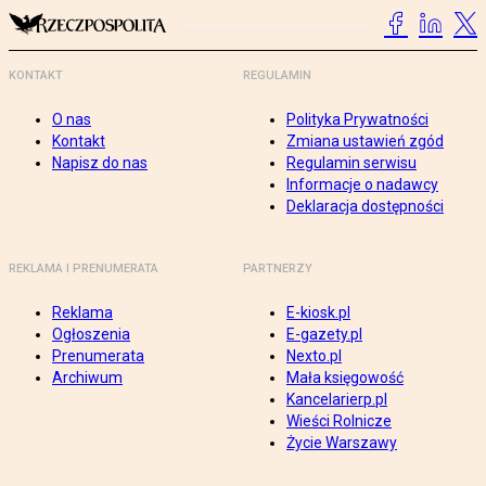
KONTAKT
REGULAMIN
O nas
Polityka Prywatności
Kontakt
Zmiana ustawień zgód
Napisz do nas
Regulamin serwisu
Informacje o nadawcy
Deklaracja dostępności
REKLAMA I PRENUMERATA
PARTNERZY
Reklama
E-kiosk.pl
Ogłoszenia
E-gazety.pl
Prenumerata
Nexto.pl
Archiwum
Mała księgowość
Kancelarierp.pl
Wieści Rolnicze
Życie Warszawy