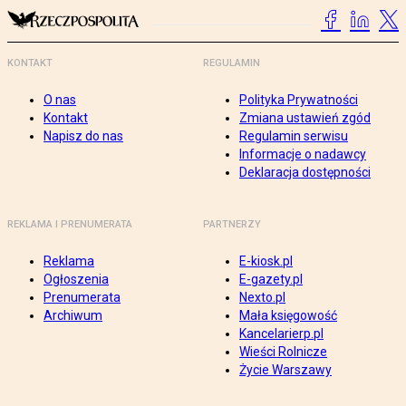
KONTAKT
REGULAMIN
O nas
Polityka Prywatności
Kontakt
Zmiana ustawień zgód
Napisz do nas
Regulamin serwisu
Informacje o nadawcy
Deklaracja dostępności
REKLAMA I PRENUMERATA
PARTNERZY
Reklama
E-kiosk.pl
Ogłoszenia
E-gazety.pl
Prenumerata
Nexto.pl
Archiwum
Mała księgowość
Kancelarierp.pl
Wieści Rolnicze
Życie Warszawy