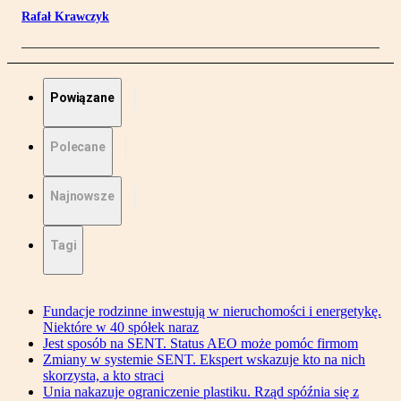
Rafał Krawczyk
Powiązane
Polecane
Najnowsze
Tagi
Fundacje rodzinne inwestują w nieruchomości i energetykę.
Niektóre w 40 spółek naraz
Jest sposób na SENT. Status AEO może pomóc firmom
Zmiany w systemie SENT. Ekspert wskazuje kto na nich
skorzysta, a kto straci
Unia nakazuje ograniczenie plastiku. Rząd spóźnia się z