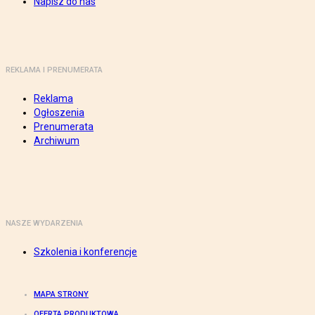
Napisz do nas
REKLAMA I PRENUMERATA
Reklama
Ogłoszenia
Prenumerata
Archiwum
NASZE WYDARZENIA
Szkolenia i konferencje
MAPA STRONY
OFERTA PRODUKTOWA