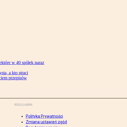
ektóre w 40 spółek naraz
ta, a kto straci
ęciem przepisów
REGULAMIN
Polityka Prywatności
Zmiana ustawień zgód