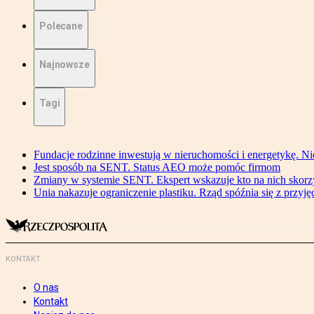
Polecane
Najnowsze
Tagi
Fundacje rodzinne inwestują w nieruchomości i energetykę. Ni
Jest sposób na SENT. Status AEO może pomóc firmom
Zmiany w systemie SENT. Ekspert wskazuje kto na nich skorzys
Unia nakazuje ograniczenie plastiku. Rząd spóźnia się z przyj
KONTAKT
O nas
Kontakt