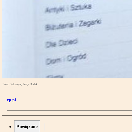
Foto: Fotorzepa, Jerzy Dudek
rp.pl
Powiązane