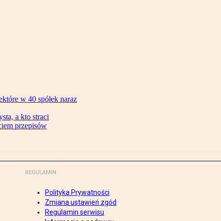
ektóre w 40 spółek naraz
ta, a kto straci
ęciem przepisów
REGULAMIN
Polityka Prywatności
Zmiana ustawień zgód
Regulamin serwisu