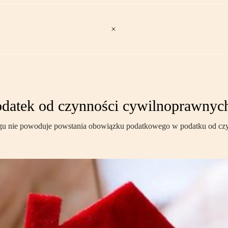
podatek od czynności cywilnoprawnyc
długu nie powoduje powstania obowiązku podatkowego w podatku od c