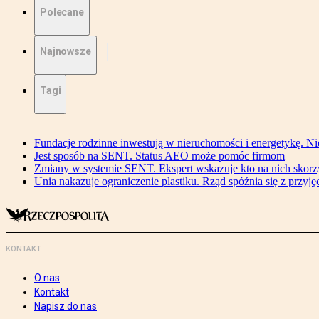
Polecane
Najnowsze
Tagi
Fundacje rodzinne inwestują w nieruchomości i energetykę. Ni
Jest sposób na SENT. Status AEO może pomóc firmom
Zmiany w systemie SENT. Ekspert wskazuje kto na nich skorzys
Unia nakazuje ograniczenie plastiku. Rząd spóźnia się z przyj
KONTAKT
O nas
Kontakt
Napisz do nas