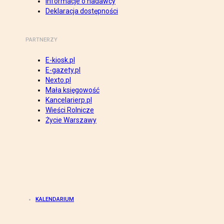
Informacje o nadawcy
Deklaracja dostępności
PARTNERZY
E-kiosk.pl
E-gazety.pl
Nexto.pl
Mała księgowość
Kancelarierp.pl
Wieści Rolnicze
Życie Warszawy
KALENDARIUM