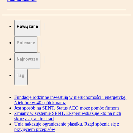
Powiązane
Polecane
Najnowsze
Tagi
Fundacje rodzinne inwestują w nieruchomości i energetykę.
Niektóre w 40 spółek naraz
Jest sposób na SENT. Status AEO może pomóc firmom
Zmiany w systemie SENT. Ekspert wskazuje kto na nich
skorzysta, a kto straci
Unia nakazuje ograniczenie plastiku. Rząd spóźnia się z
przyjęciem przepisów