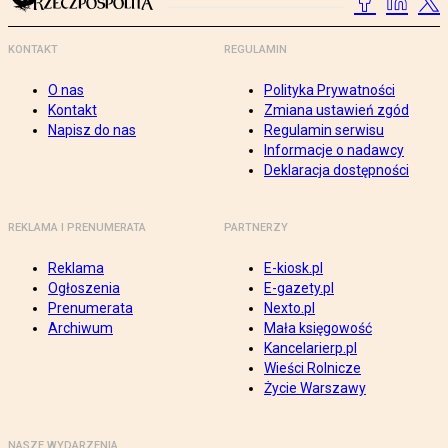
KONTAKT
REGULAMIN
O nas
Polityka Prywatności
Kontakt
Zmiana ustawień zgód
Napisz do nas
Regulamin serwisu
Informacje o nadawcy
Deklaracja dostępności
REKLAMA I PRENUMERATA
PARTNERZY
Reklama
E-kiosk.pl
Ogłoszenia
E-gazety.pl
Prenumerata
Nexto.pl
Archiwum
Mała księgowość
Kancelarierp.pl
Wieści Rolnicze
Życie Warszawy
NASZE WYDARZENIA