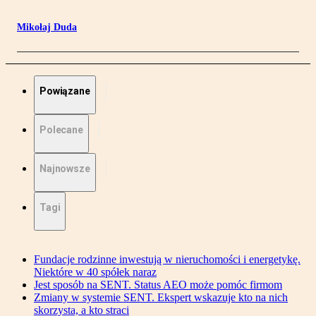
Mikołaj Duda
Powiązane
Polecane
Najnowsze
Tagi
Fundacje rodzinne inwestują w nieruchomości i energetykę.
Niektóre w 40 spółek naraz
Jest sposób na SENT. Status AEO może pomóc firmom
Zmiany w systemie SENT. Ekspert wskazuje kto na nich
skorzysta, a kto straci