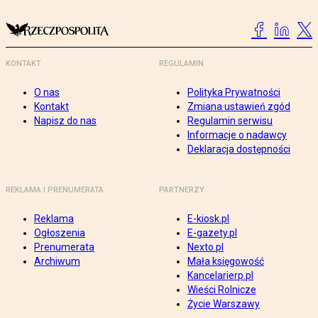
KONTAKT
REGULAMIN
O nas
Polityka Prywatności
Kontakt
Zmiana ustawień zgód
Napisz do nas
Regulamin serwisu
Informacje o nadawcy
Deklaracja dostępności
REKLAMA I PRENUMERATA
PARTNERZY
Reklama
E-kiosk.pl
Ogłoszenia
E-gazety.pl
Prenumerata
Nexto.pl
Archiwum
Mała księgowość
Kancelarierp.pl
Wieści Rolnicze
Życie Warszawy