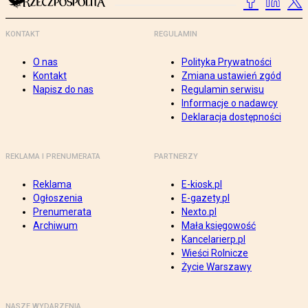
KONTAKT
REGULAMIN
O nas
Polityka Prywatności
Kontakt
Zmiana ustawień zgód
Napisz do nas
Regulamin serwisu
Informacje o nadawcy
Deklaracja dostępności
REKLAMA I PRENUMERATA
PARTNERZY
Reklama
E-kiosk.pl
Ogłoszenia
E-gazety.pl
Prenumerata
Nexto.pl
Archiwum
Mała księgowość
Kancelarierp.pl
Wieści Rolnicze
Życie Warszawy
NASZE WYDARZENIA