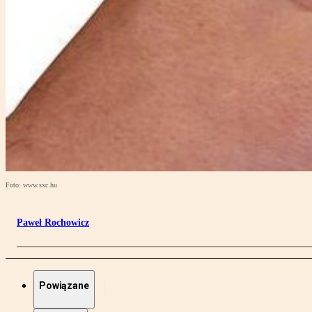
Foto: www.sxc.hu
Paweł Rochowicz
Powiązane