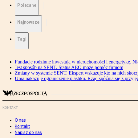
Polecane
Najnowsze
Tagi
Fundacje rodzinne inwestują w nieruchomości i energetykę. Ni
Jest sposób na SENT. Status AEO może pomóc firmom
Zmiany w systemie SENT. Ekspert wskazuje kto na nich skorzys
Unia nakazuje ograniczenie plastiku. Rząd spóźnia się z przyj
KONTAKT
O nas
Kontakt
Napisz do nas