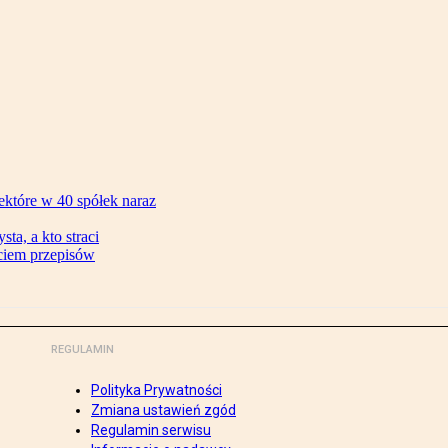
ektóre w 40 spółek naraz
ta, a kto straci
ęciem przepisów
REGULAMIN
Polityka Prywatności
Zmiana ustawień zgód
Regulamin serwisu