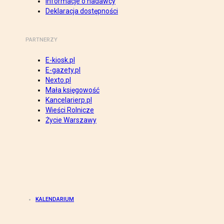
Informacje o nadawcy
Deklaracja dostępności
PARTNERZY
E-kiosk.pl
E-gazety.pl
Nexto.pl
Mała księgowość
Kancelarierp.pl
Wieści Rolnicze
Życie Warszawy
KALENDARIUM