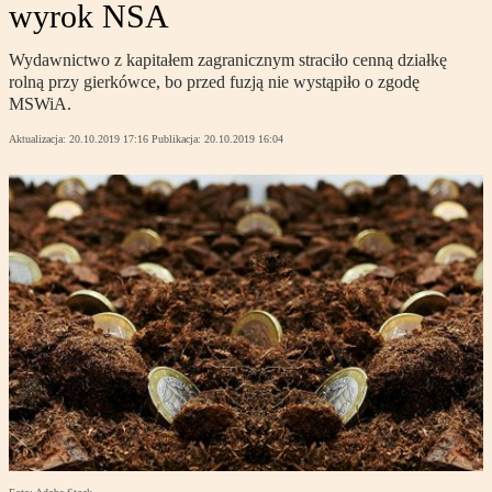
wyrok NSA
Wydawnictwo z kapitałem zagranicznym straciło cenną działkę
rolną przy gierkówce, bo przed fuzją nie wystąpiło o zgodę
MSWiA.
Aktualizacja:
20.10.2019 17:16
Publikacja:
20.10.2019 16:04