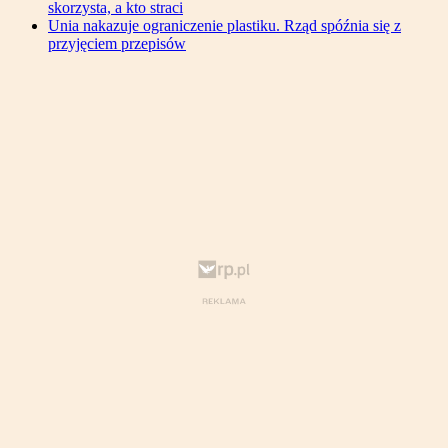
skorzysta, a kto straci
Unia nakazuje ograniczenie plastiku. Rząd spóźnia się z
przyjęciem przepisów