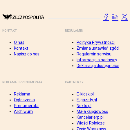
KONTAKT
REGULAMIN
O nas
Polityka Prywatności
Kontakt
Zmiana ustawień zgód
Napisz do nas
Regulamin serwisu
Informacje o nadawcy
Deklaracja dostępności
REKLAMA I PRENUMERATA
PARTNERZY
Reklama
E-kiosk.pl
Ogłoszenia
E-gazety.pl
Prenumerata
Nexto.pl
Archiwum
Mała księgowość
Kancelarierp.pl
Wieści Rolnicze
Życie Warszawy