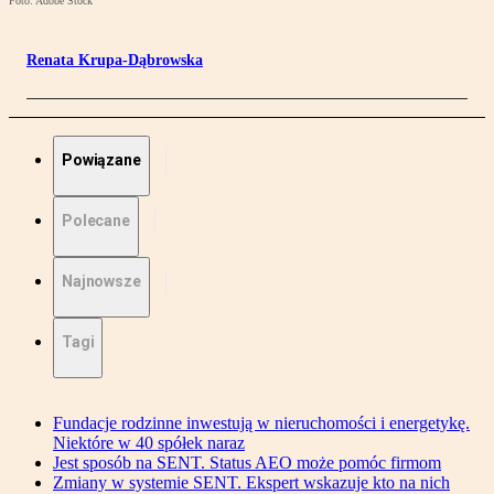
Foto: Adobe Stock
Renata Krupa-Dąbrowska
Powiązane
Polecane
Najnowsze
Tagi
Fundacje rodzinne inwestują w nieruchomości i energetykę.
Niektóre w 40 spółek naraz
Jest sposób na SENT. Status AEO może pomóc firmom
Zmiany w systemie SENT. Ekspert wskazuje kto na nich