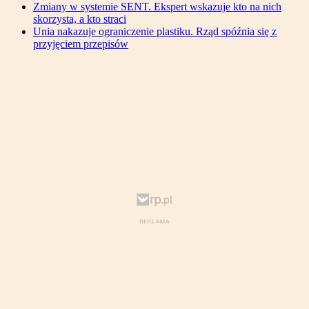
Zmiany w systemie SENT. Ekspert wskazuje kto na nich
skorzysta, a kto straci
Unia nakazuje ograniczenie plastiku. Rząd spóźnia się z
przyjęciem przepisów