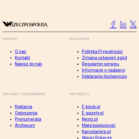
KONTAKT
REGULAMIN
O nas
Polityka Prywatności
Kontakt
Zmiana ustawień zgód
Napisz do nas
Regulamin serwisu
Informacje o nadawcy
Deklaracja dostępności
REKLAMA I PRENUMERATA
PARTNERZY
Reklama
E-kiosk.pl
Ogłoszenia
E-gazety.pl
Prenumerata
Nexto.pl
Archiwum
Mała księgowość
Kancelarierp.pl
Wieści Rolnicze