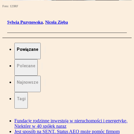
Foto: 123RF
Sylwia Puzynowska
,
Nicola Zięba
Powiązane
Polecane
Najnowsze
Tagi
Fundacje rodzinne inwestują w nieruchomości i energetykę.
Niektóre w 40 spółek naraz
Jest sposób na SENT. Status AEO może pomóc firmom