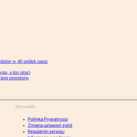
ektóre w 40 spółek naraz
ta, a kto straci
ęciem przepisów
REGULAMIN
Polityka Prywatności
Zmiana ustawień zgód
Regulamin serwisu