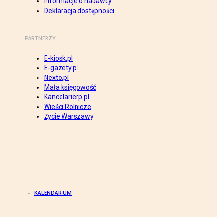
Informacje o nadawcy
Deklaracja dostępności
PARTNERZY
E-kiosk.pl
E-gazety.pl
Nexto.pl
Mała księgowość
Kancelarierp.pl
Wieści Rolnicze
Życie Warszawy
KALENDARIUM