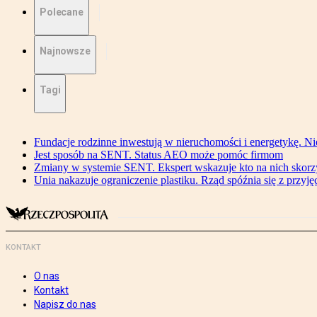
Polecane
Najnowsze
Tagi
Fundacje rodzinne inwestują w nieruchomości i energetykę. Ni
Jest sposób na SENT. Status AEO może pomóc firmom
Zmiany w systemie SENT. Ekspert wskazuje kto na nich skorzys
Unia nakazuje ograniczenie plastiku. Rząd spóźnia się z przyj
KONTAKT
O nas
Kontakt
Napisz do nas