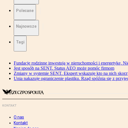
Polecane
Najnowsze
Tagi
Fundacje rodzinne inwestują w nieruchomości i energetykę. Ni
Jest sposób na SENT. Status AEO może pomóc firmom
Zmiany w systemie SENT. Ekspert wskazuje kto na nich skorzys
Unia nakazuje ograniczenie plastiku. Rząd spóźnia się z przyj
KONTAKT
O nas
Kontakt