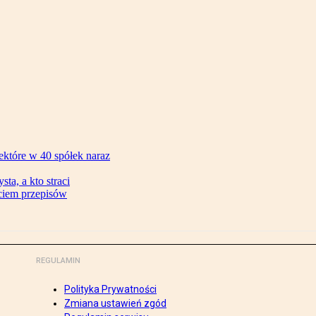
ektóre w 40 spółek naraz
ta, a kto straci
ęciem przepisów
REGULAMIN
Polityka Prywatności
Zmiana ustawień zgód