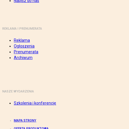
Napisz do nas
REKLAMA I PRENUMERATA
Reklama
Ogłoszenia
Prenumerata
Archiwum
NASZE WYDARZENIA
Szkolenia i konferencje
MAPA STRONY
OFERTA PRODUKTOWA