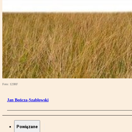
Foto: 123RF
Jan Bończa-Szabłowski
Powiązane