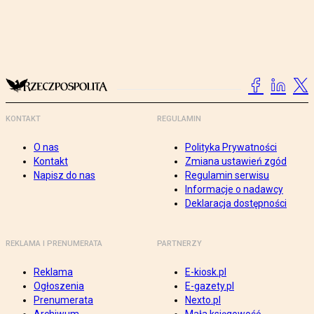
KONTAKT
REGULAMIN
O nas
Polityka Prywatności
Kontakt
Zmiana ustawień zgód
Napisz do nas
Regulamin serwisu
Informacje o nadawcy
Deklaracja dostępności
REKLAMA I PRENUMERATA
PARTNERZY
Reklama
E-kiosk.pl
Ogłoszenia
E-gazety.pl
Prenumerata
Nexto.pl