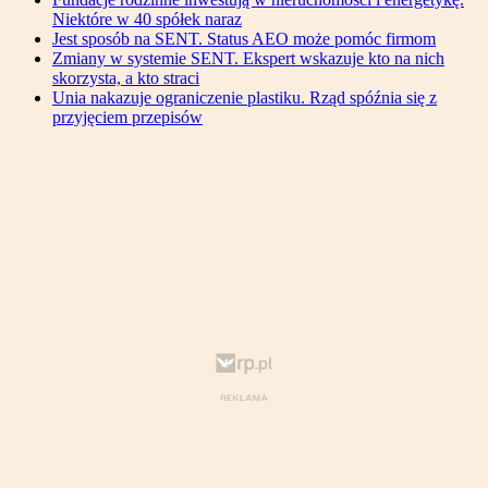
Niektóre w 40 spółek naraz
Jest sposób na SENT. Status AEO może pomóc firmom
Zmiany w systemie SENT. Ekspert wskazuje kto na nich
skorzysta, a kto straci
Unia nakazuje ograniczenie plastiku. Rząd spóźnia się z
przyjęciem przepisów