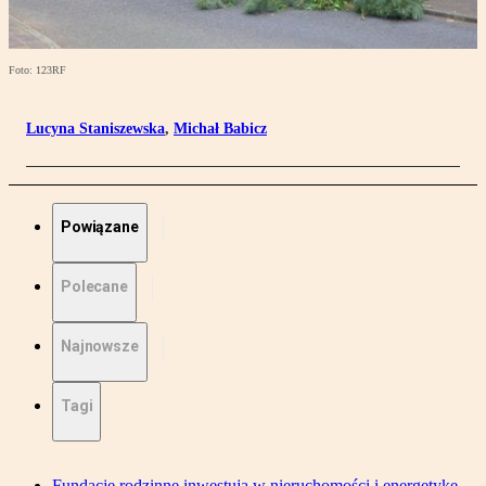
Foto: 123RF
Lucyna Staniszewska
,
Michał Babicz
Powiązane
Polecane
Najnowsze
Tagi
Fundacje rodzinne inwestują w nieruchomości i energetykę.