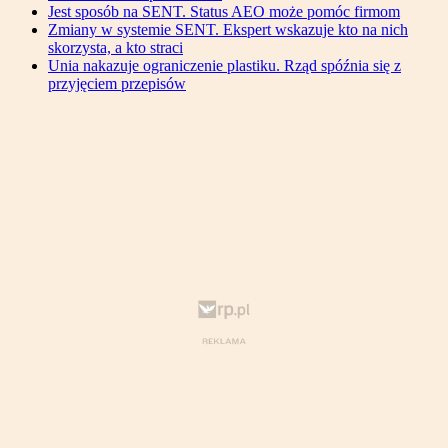
Jest sposób na SENT. Status AEO może pomóc firmom
Zmiany w systemie SENT. Ekspert wskazuje kto na nich
skorzysta, a kto straci
Unia nakazuje ograniczenie plastiku. Rząd spóźnia się z
przyjęciem przepisów