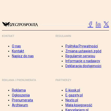
KONTAKT
REGULAMIN
O nas
Polityka Prywatności
Kontakt
Zmiana ustawień zgód
Napisz do nas
Regulamin serwisu
Informacje o nadawcy
Deklaracja dostępności
REKLAMA I PRENUMERATA
PARTNERZY
Reklama
E-kiosk.pl
Ogłoszenia
E-gazety.pl
Prenumerata
Nexto.pl
Archiwum
Mała księgowość
Kancelarierp.pl