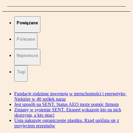
Powiązane
Polecane
Najnowsze
Tagi
Fundacje rodzinne inwestują w nieruchomości i energetykę.
Niektóre w 40 spółek naraz
Jest sposób na SENT. Status AEO może pomóc firmom
Zmiany w systemie SENT. Ekspert wskazuje kto na nich
skorzysta, a kto straci
Unia nakazuje ograniczenie plastiku. Rząd spóźnia się z
przyjęciem przepisów