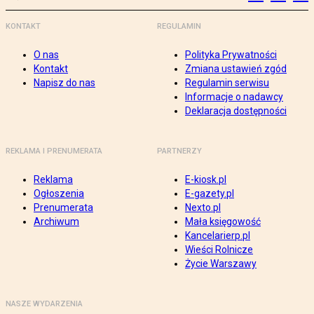
KONTAKT
REGULAMIN
O nas
Polityka Prywatności
Kontakt
Zmiana ustawień zgód
Napisz do nas
Regulamin serwisu
Informacje o nadawcy
Deklaracja dostępności
REKLAMA I PRENUMERATA
PARTNERZY
Reklama
E-kiosk.pl
Ogłoszenia
E-gazety.pl
Prenumerata
Nexto.pl
Archiwum
Mała księgowość
Kancelarierp.pl
Wieści Rolnicze
Życie Warszawy
NASZE WYDARZENIA