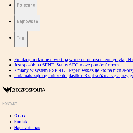
Polecane
Najnowsze
Tagi
Fundacje rodzinne inwestują w nieruchomości i energetykę. Ni
Jest sposób na SENT. Status AEO może pomóc firmom
Zmiany w systemie SENT. Ekspert wskazuje kto na nich skorzys
Unia nakazuje ograniczenie plastiku. Rząd spóźnia się z przyj
KONTAKT
O nas
Kontakt
Napisz do nas