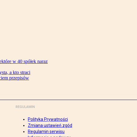
ektóre w 40 spółek naraz
ta, a kto straci
ęciem przepisów
REGULAMIN
Polityka Prywatności
Zmiana ustawień zgód
Regulamin serwisu