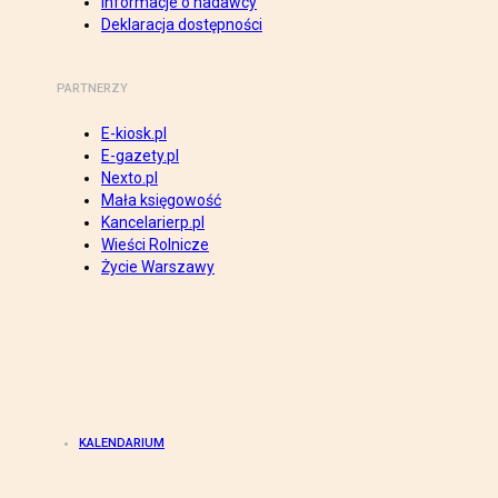
Informacje o nadawcy
Deklaracja dostępności
PARTNERZY
E-kiosk.pl
E-gazety.pl
Nexto.pl
Mała księgowość
Kancelarierp.pl
Wieści Rolnicze
Życie Warszawy
KALENDARIUM