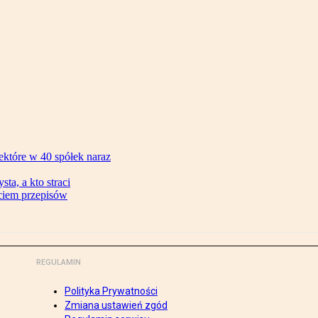
ektóre w 40 spółek naraz
ta, a kto straci
ęciem przepisów
REGULAMIN
Polityka Prywatności
Zmiana ustawień zgód