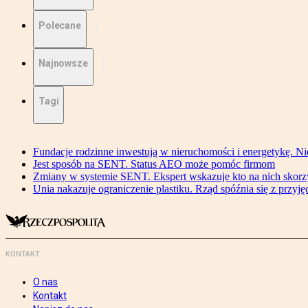
Polecane
Najnowsze
Tagi
Fundacje rodzinne inwestują w nieruchomości i energetykę. Ni
Jest sposób na SENT. Status AEO może pomóc firmom
Zmiany w systemie SENT. Ekspert wskazuje kto na nich skorzys
Unia nakazuje ograniczenie plastiku. Rząd spóźnia się z przyj
KONTAKT
O nas
Kontakt