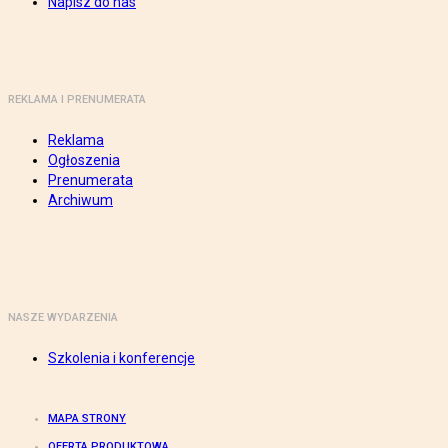
Napisz do nas
REKLAMA I PRENUMERATA
Reklama
Ogłoszenia
Prenumerata
Archiwum
NASZE WYDARZENIA
Szkolenia i konferencje
MAPA STRONY
OFERTA PRODUKTOWA