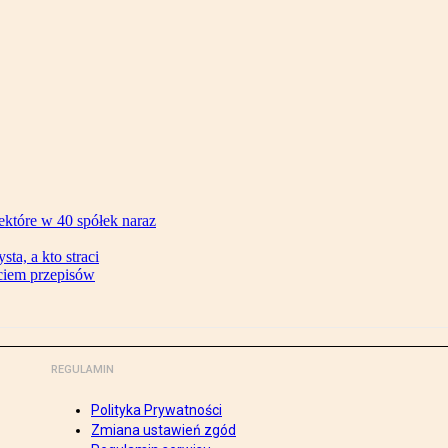
ektóre w 40 spółek naraz
ta, a kto straci
ęciem przepisów
REGULAMIN
Polityka Prywatności
Zmiana ustawień zgód