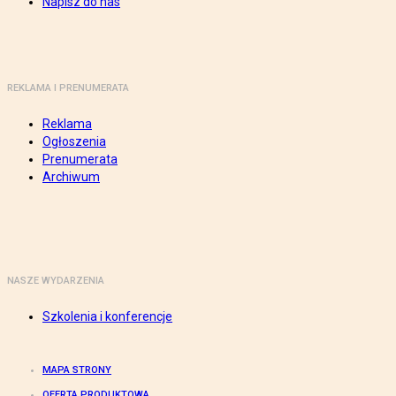
Napisz do nas
REKLAMA I PRENUMERATA
Reklama
Ogłoszenia
Prenumerata
Archiwum
NASZE WYDARZENIA
Szkolenia i konferencje
MAPA STRONY
OFERTA PRODUKTOWA