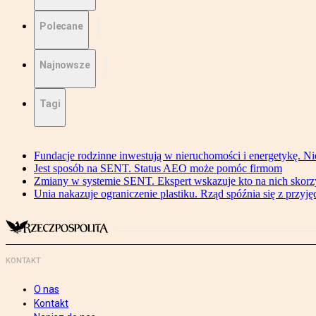
Polecane
Najnowsze
Tagi
Fundacje rodzinne inwestują w nieruchomości i energetykę. Ni
Jest sposób na SENT. Status AEO może pomóc firmom
Zmiany w systemie SENT. Ekspert wskazuje kto na nich skorzys
Unia nakazuje ograniczenie plastiku. Rząd spóźnia się z przyj
KONTAKT
O nas
Kontakt