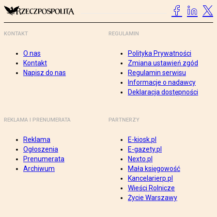
KONTAKT
REGULAMIN
O nas
Polityka Prywatności
Kontakt
Zmiana ustawień zgód
Napisz do nas
Regulamin serwisu
Informacje o nadawcy
Deklaracja dostępności
REKLAMA I PRENUMERATA
PARTNERZY
Reklama
E-kiosk.pl
Ogłoszenia
E-gazety.pl
Prenumerata
Nexto.pl
Archiwum
Mała księgowość
Kancelarierp.pl
Wieści Rolnicze
Życie Warszawy