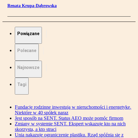
Renata Krupa-Dąbrowska
Powiązane
Polecane
Najnowsze
Tagi
Fundacje rodzinne inwestują w nieruchomości i energetykę.
Niektóre w 40 spółek naraz
Jest sposób na SENT. Status AEO może pomóc firmom
Zmiany w systemie SENT. Ekspert wskazuje kto na nich
skorzysta, a kto straci
Unia nakazuje ograniczenie plastiku. Rząd spóźnia się z