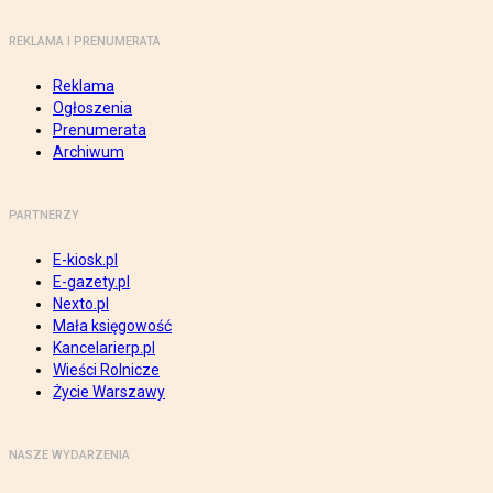
REKLAMA I PRENUMERATA
Reklama
Ogłoszenia
Prenumerata
Archiwum
PARTNERZY
E-kiosk.pl
E-gazety.pl
Nexto.pl
Mała księgowość
Kancelarierp.pl
Wieści Rolnicze
Życie Warszawy
NASZE WYDARZENIA