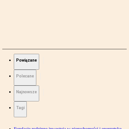
Powiązane
Polecane
Najnowsze
Tagi
Fundacje rodzinne inwestują w nieruchomości i energetykę.