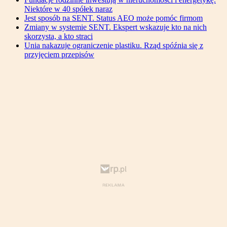
Niektóre w 40 spółek naraz
Jest sposób na SENT. Status AEO może pomóc firmom
Zmiany w systemie SENT. Ekspert wskazuje kto na nich
skorzysta, a kto straci
Unia nakazuje ograniczenie plastiku. Rząd spóźnia się z
przyjęciem przepisów