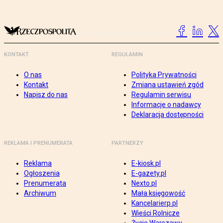
KONTAKT
REGULAMIN
O nas
Polityka Prywatności
Kontakt
Zmiana ustawień zgód
Napisz do nas
Regulamin serwisu
Informacje o nadawcy
Deklaracja dostępności
REKLAMA I PRENUMERATA
PARTNERZY
Reklama
E-kiosk.pl
Ogłoszenia
E-gazety.pl
Prenumerata
Nexto.pl
Archiwum
Mała księgowość
Kancelarierp.pl
Wieści Rolnicze