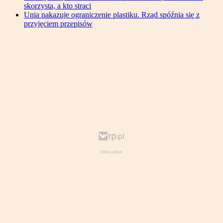
skorzysta, a kto straci
Unia nakazuje ograniczenie plastiku. Rząd spóźnia się z
przyjęciem przepisów