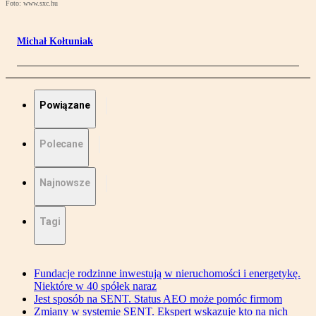
Foto: www.sxc.hu
Michał Kołtuniak
Powiązane
Polecane
Najnowsze
Tagi
Fundacje rodzinne inwestują w nieruchomości i energetykę.
Niektóre w 40 spółek naraz
Jest sposób na SENT. Status AEO może pomóc firmom
Zmiany w systemie SENT. Ekspert wskazuje kto na nich