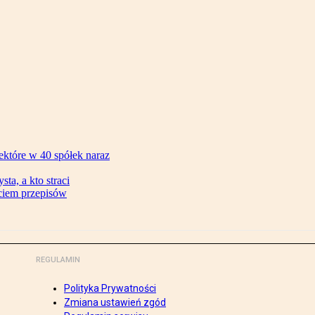
ektóre w 40 spółek naraz
ta, a kto straci
ęciem przepisów
REGULAMIN
Polityka Prywatności
Zmiana ustawień zgód