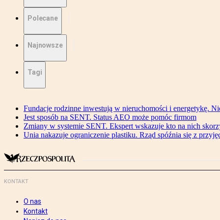
Polecane
Najnowsze
Tagi
Fundacje rodzinne inwestują w nieruchomości i energetykę. Ni
Jest sposób na SENT. Status AEO może pomóc firmom
Zmiany w systemie SENT. Ekspert wskazuje kto na nich skorzys
Unia nakazuje ograniczenie plastiku. Rząd spóźnia się z przyj
KONTAKT
O nas
Kontakt