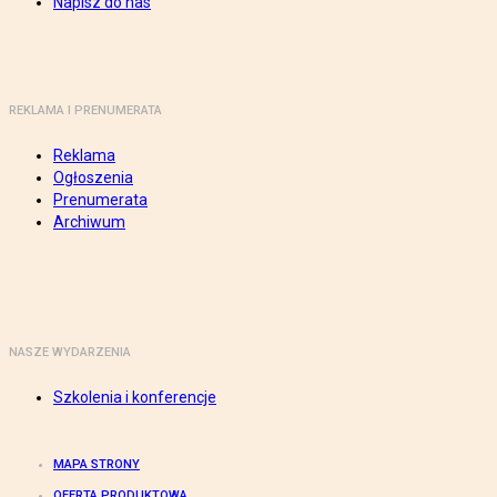
Napisz do nas
REKLAMA I PRENUMERATA
Reklama
Ogłoszenia
Prenumerata
Archiwum
NASZE WYDARZENIA
Szkolenia i konferencje
MAPA STRONY
OFERTA PRODUKTOWA