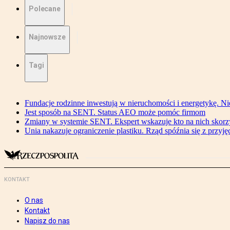
Polecane
Najnowsze
Tagi
Fundacje rodzinne inwestują w nieruchomości i energetykę. Ni
Jest sposób na SENT. Status AEO może pomóc firmom
Zmiany w systemie SENT. Ekspert wskazuje kto na nich skorzys
Unia nakazuje ograniczenie plastiku. Rząd spóźnia się z przyj
KONTAKT
O nas
Kontakt
Napisz do nas