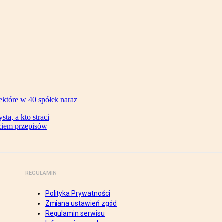
ektóre w 40 spółek naraz
ta, a kto straci
ęciem przepisów
REGULAMIN
Polityka Prywatności
Zmiana ustawień zgód
Regulamin serwisu