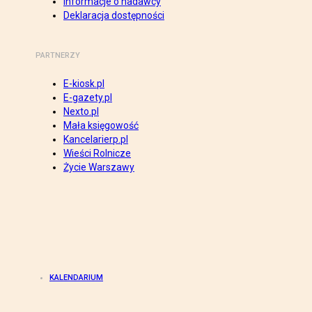
Informacje o nadawcy
Deklaracja dostępności
PARTNERZY
E-kiosk.pl
E-gazety.pl
Nexto.pl
Mała księgowość
Kancelarierp.pl
Wieści Rolnicze
Życie Warszawy
KALENDARIUM