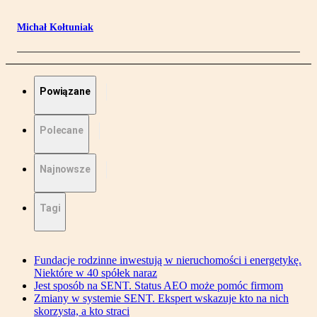
Michał Kołtuniak
Powiązane
Polecane
Najnowsze
Tagi
Fundacje rodzinne inwestują w nieruchomości i energetykę.
Niektóre w 40 spółek naraz
Jest sposób na SENT. Status AEO może pomóc firmom
Zmiany w systemie SENT. Ekspert wskazuje kto na nich
skorzysta, a kto straci