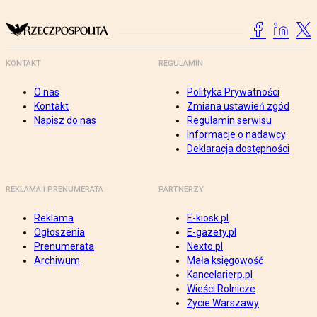
KONTAKT
REGULAMIN
O nas
Polityka Prywatności
Kontakt
Zmiana ustawień zgód
Napisz do nas
Regulamin serwisu
Informacje o nadawcy
Deklaracja dostępności
REKLAMA I PRENUMERATA
PARTNERZY
Reklama
E-kiosk.pl
Ogłoszenia
E-gazety.pl
Prenumerata
Nexto.pl
Archiwum
Mała księgowość
Kancelarierp.pl
Wieści Rolnicze
Życie Warszawy