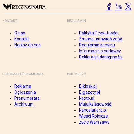
KONTAKT
REGULAMIN
O nas
Polityka Prywatności
Kontakt
Zmiana ustawień zgód
Napisz do nas
Regulamin serwisu
Informacje o nadawcy
Deklaracja dostępności
REKLAMA I PRENUMERATA
PARTNERZY
Reklama
E-kiosk.pl
Ogłoszenia
E-gazety.pl
Prenumerata
Nexto.pl
Archiwum
Mała księgowość
Kancelarierp.pl
Wieści Rolnicze
Życie Warszawy