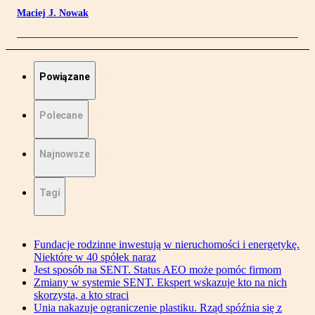
Maciej J. Nowak
Powiązane
Polecane
Najnowsze
Tagi
Fundacje rodzinne inwestują w nieruchomości i energetykę.
Niektóre w 40 spółek naraz
Jest sposób na SENT. Status AEO może pomóc firmom
Zmiany w systemie SENT. Ekspert wskazuje kto na nich
skorzysta, a kto straci
Unia nakazuje ograniczenie plastiku. Rząd spóźnia się z