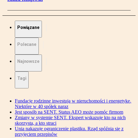
Powiązane
Polecane
Najnowsze
Tagi
Fundacje rodzinne inwestują w nieruchomości i energetykę.
Niektóre w 40 spółek naraz
Jest sposób na SENT. Status AEO może pomóc firmom
Zmiany w systemie SENT. Ekspert wskazuje kto na nich
skorzysta, a kto straci
Unia nakazuje ograniczenie plastiku. Rząd spóźnia się z
przyjęciem przepisów