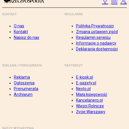
KONTAKT
REGULAMIN
O nas
Polityka Prywatności
Kontakt
Zmiana ustawień zgód
Napisz do nas
Regulamin serwisu
Informacje o nadawcy
Deklaracja dostępności
REKLAMA I PRENUMERATA
PARTNERZY
Reklama
E-kiosk.pl
Ogłoszenia
E-gazety.pl
Prenumerata
Nexto.pl
Archiwum
Mała księgowość
Kancelarierp.pl
Wieści Rolnicze
Życie Warszawy
NASZE WYDARZENIA