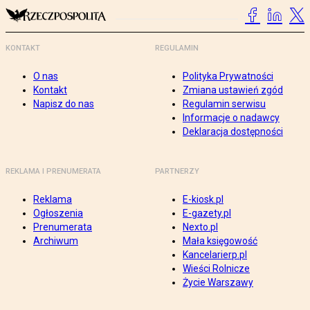
KONTAKT
REGULAMIN
O nas
Polityka Prywatności
Kontakt
Zmiana ustawień zgód
Napisz do nas
Regulamin serwisu
Informacje o nadawcy
Deklaracja dostępności
REKLAMA I PRENUMERATA
PARTNERZY
Reklama
E-kiosk.pl
Ogłoszenia
E-gazety.pl
Prenumerata
Nexto.pl
Archiwum
Mała księgowość
Kancelarierp.pl
Wieści Rolnicze
Życie Warszawy