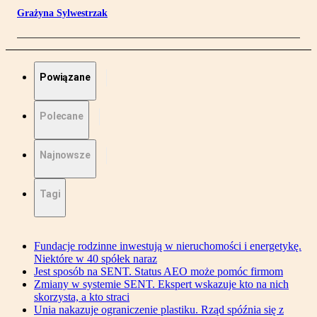
Grażyna Sylwestrzak
Powiązane
Polecane
Najnowsze
Tagi
Fundacje rodzinne inwestują w nieruchomości i energetykę.
Niektóre w 40 spółek naraz
Jest sposób na SENT. Status AEO może pomóc firmom
Zmiany w systemie SENT. Ekspert wskazuje kto na nich
skorzysta, a kto straci
Unia nakazuje ograniczenie plastiku. Rząd spóźnia się z