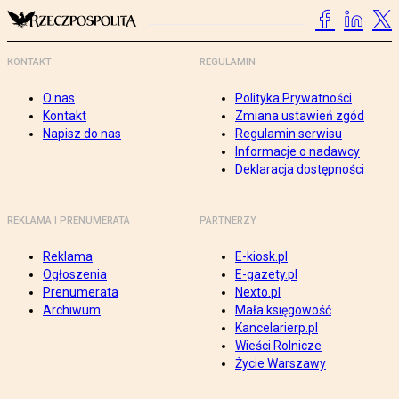
KONTAKT
REGULAMIN
O nas
Polityka Prywatności
Kontakt
Zmiana ustawień zgód
Napisz do nas
Regulamin serwisu
Informacje o nadawcy
Deklaracja dostępności
REKLAMA I PRENUMERATA
PARTNERZY
Reklama
E-kiosk.pl
Ogłoszenia
E-gazety.pl
Prenumerata
Nexto.pl
Archiwum
Mała księgowość
Kancelarierp.pl
Wieści Rolnicze
Życie Warszawy