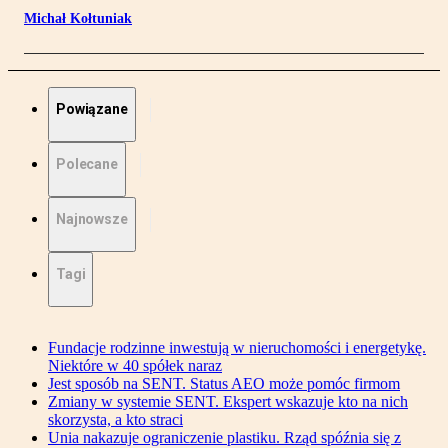
Michał Kołtuniak
Powiązane
Polecane
Najnowsze
Tagi
Fundacje rodzinne inwestują w nieruchomości i energetykę.
Niektóre w 40 spółek naraz
Jest sposób na SENT. Status AEO może pomóc firmom
Zmiany w systemie SENT. Ekspert wskazuje kto na nich
skorzysta, a kto straci
Unia nakazuje ograniczenie plastiku. Rząd spóźnia się z