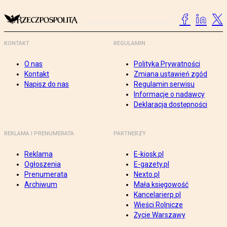
KONTAKT
REGULAMIN
O nas
Polityka Prywatności
Kontakt
Zmiana ustawień zgód
Napisz do nas
Regulamin serwisu
Informacje o nadawcy
Deklaracja dostępności
REKLAMA I PRENUMERATA
PARTNERZY
Reklama
E-kiosk.pl
Ogłoszenia
E-gazety.pl
Prenumerata
Nexto.pl
Archiwum
Mała księgowość
Kancelarierp.pl
Wieści Rolnicze
Życie Warszawy