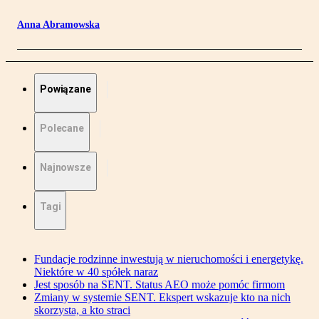
Anna Abramowska
Powiązane
Polecane
Najnowsze
Tagi
Fundacje rodzinne inwestują w nieruchomości i energetykę.
Niektóre w 40 spółek naraz
Jest sposób na SENT. Status AEO może pomóc firmom
Zmiany w systemie SENT. Ekspert wskazuje kto na nich
skorzysta, a kto straci