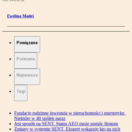
Foto: www.sxc.hu
Ewelina Madej
Powiązane
Polecane
Najnowsze
Tagi
Fundacje rodzinne inwestują w nieruchomości i energetykę.
Niektóre w 40 spółek naraz
Jest sposób na SENT. Status AEO może pomóc firmom
Zmiany w systemie SENT. Ekspert wskazuje kto na nich