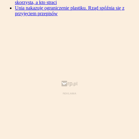
skorzysta, a kto straci
Unia nakazuje ograniczenie plastiku. Rząd spóźnia się z
przyjęciem przepisów