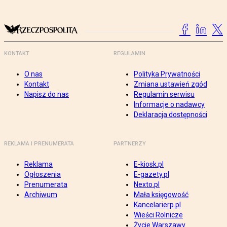
KONTAKT
REGULAMIN
O nas
Polityka Prywatności
Kontakt
Zmiana ustawień zgód
Napisz do nas
Regulamin serwisu
Informacje o nadawcy
Deklaracja dostępności
REKLAMA I PRENUMERATA
PARTNERZY
Reklama
E-kiosk.pl
Ogłoszenia
E-gazety.pl
Prenumerata
Nexto.pl
Archiwum
Mała księgowość
Kancelarierp.pl
Wieści Rolnicze
Życie Warszawy