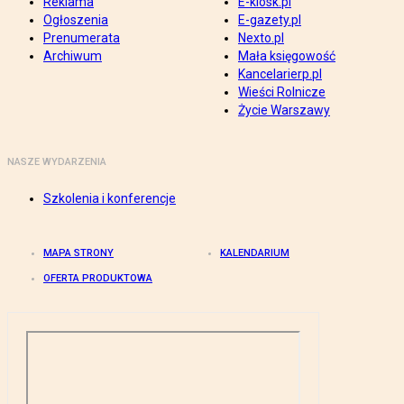
Reklama
E-kiosk.pl
Ogłoszenia
E-gazety.pl
Prenumerata
Nexto.pl
Archiwum
Mała księgowość
Kancelarierp.pl
Wieści Rolnicze
Życie Warszawy
NASZE WYDARZENIA
Szkolenia i konferencje
MAPA STRONY
KALENDARIUM
OFERTA PRODUKTOWA