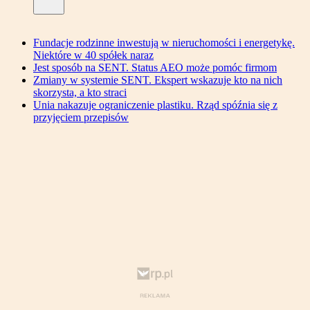
Fundacje rodzinne inwestują w nieruchomości i energetykę.
Niektóre w 40 spółek naraz
Jest sposób na SENT. Status AEO może pomóc firmom
Zmiany w systemie SENT. Ekspert wskazuje kto na nich
skorzysta, a kto straci
Unia nakazuje ograniczenie plastiku. Rząd spóźnia się z
przyjęciem przepisów