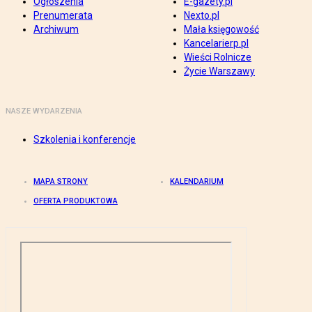
Ogłoszenia
E-gazety.pl
Prenumerata
Nexto.pl
Archiwum
Mała księgowość
Kancelarierp.pl
Wieści Rolnicze
Życie Warszawy
NASZE WYDARZENIA
Szkolenia i konferencje
MAPA STRONY
KALENDARIUM
OFERTA PRODUKTOWA