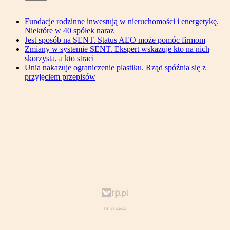
Fundacje rodzinne inwestują w nieruchomości i energetykę.
Niektóre w 40 spółek naraz
Jest sposób na SENT. Status AEO może pomóc firmom
Zmiany w systemie SENT. Ekspert wskazuje kto na nich
skorzysta, a kto straci
Unia nakazuje ograniczenie plastiku. Rząd spóźnia się z
przyjęciem przepisów