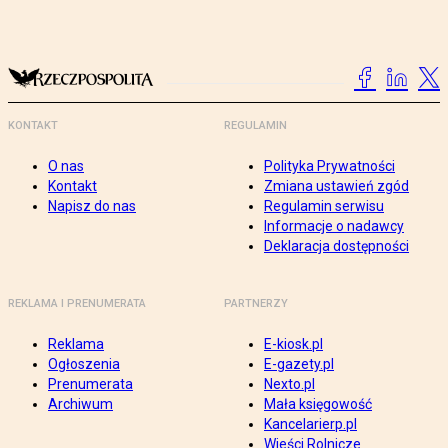
KONTAKT
REGULAMIN
O nas
Polityka Prywatności
Kontakt
Zmiana ustawień zgód
Napisz do nas
Regulamin serwisu
Informacje o nadawcy
Deklaracja dostępności
REKLAMA I PRENUMERATA
PARTNERZY
Reklama
E-kiosk.pl
Ogłoszenia
E-gazety.pl
Prenumerata
Nexto.pl
Archiwum
Mała księgowość
Kancelarierp.pl
Wieści Rolnicze