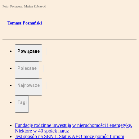
Foto: Fotorzepa, Marian Zubrzycki
Tomasz Poznański
Powiązane
Polecane
Najnowsze
Tagi
Fundacje rodzinne inwestują w nieruchomości i energetykę.
Niektóre w 40 spółek naraz
Jest sposób na SENT. Status AEO może pomóc firmom