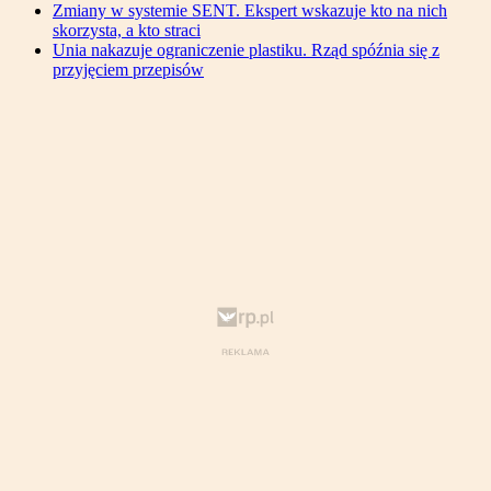
Zmiany w systemie SENT. Ekspert wskazuje kto na nich
skorzysta, a kto straci
Unia nakazuje ograniczenie plastiku. Rząd spóźnia się z
przyjęciem przepisów