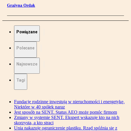
Grażyna Ordak
Powiązane
Polecane
Najnowsze
Tagi
Fundacje rodzinne inwestują w nieruchomości i energetykę.
Niektóre w 40 spółek naraz
Jest sposób na SENT. Status AEO może pomóc firmom
Zmiany w systemie SENT. Ekspert wskazuje kto na nich
skorzysta, a kto straci
Unia nakazuje ograniczenie plastiku. Rząd spóźnia się z