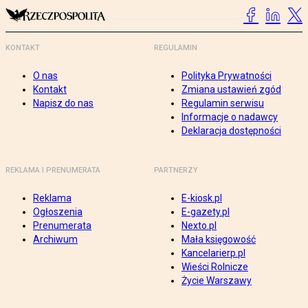
KONTAKT
REGULAMIN
O nas
Polityka Prywatności
Kontakt
Zmiana ustawień zgód
Napisz do nas
Regulamin serwisu
Informacje o nadawcy
Deklaracja dostępności
REKLAMA I PRENUMERATA
PARTNERZY
Reklama
E-kiosk.pl
Ogłoszenia
E-gazety.pl
Prenumerata
Nexto.pl
Archiwum
Mała księgowość
Kancelarierp.pl
Wieści Rolnicze
Życie Warszawy