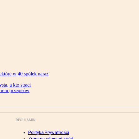
ektóre w 40 spółek naraz
ta, a kto straci
ęciem przepisów
REGULAMIN
Polityka Prywatności
Zmiana ustawień zgód