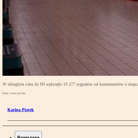
W ubiegłym roku do IH wpłynęło 19 277 sygnałów od konsumentów o niepra
Foto: www.sxc.hu
Karina Piątek
Powiązane