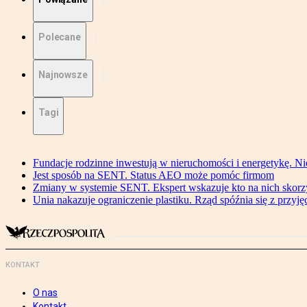
Polecane
Najnowsze
Tagi
Fundacje rodzinne inwestują w nieruchomości i energetykę. Ni
Jest sposób na SENT. Status AEO może pomóc firmom
Zmiany w systemie SENT. Ekspert wskazuje kto na nich skorzys
Unia nakazuje ograniczenie plastiku. Rząd spóźnia się z przyj
KONTAKT
O nas
Kontakt