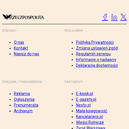
KONTAKT
REGULAMIN
O nas
Polityka Prywatności
Kontakt
Zmiana ustawień zgód
Napisz do nas
Regulamin serwisu
Informacje o nadawcy
Deklaracja dostępności
REKLAMA I PRENUMERATA
PARTNERZY
Reklama
E-kiosk.pl
Ogłoszenia
E-gazety.pl
Prenumerata
Nexto.pl
Archiwum
Mała księgowość
Kancelarierp.pl
Wieści Rolnicze
Życie Warszawy