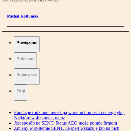
Foto: Rzeczpospolita, Paweł Gałka Paweł Gałka
Michał Kołtuniak
Powiązane
Polecane
Najnowsze
Tagi
Fundacje rodzinne inwestują w nieruchomości i energetykę.
Niektóre w 40 spółek naraz
Jest sposób na SENT. Status AEO może pomóc firmom
Zmiany w systemie SENT. Ekspert wskazuje kto na nich