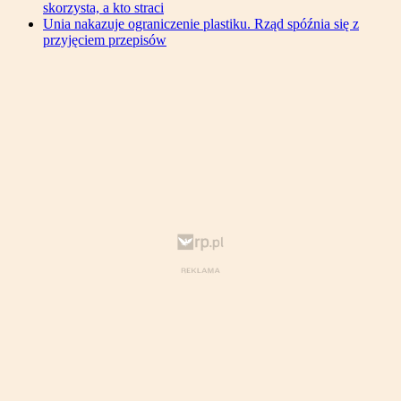
skorzysta, a kto straci
Unia nakazuje ograniczenie plastiku. Rząd spóźnia się z
przyjęciem przepisów