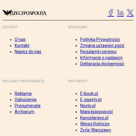
KONTAKT
REGULAMIN
O nas
Polityka Prywatności
Kontakt
Zmiana ustawień zgód
Napisz do nas
Regulamin serwisu
Informacje o nadawcy
Deklaracja dostępności
REKLAMA I PRENUMERATA
PARTNERZY
Reklama
E-kiosk.pl
Ogłoszenia
E-gazety.pl
Prenumerata
Nexto.pl
Archiwum
Mała księgowość
Kancelarierp.pl
Wieści Rolnicze
Życie Warszawy