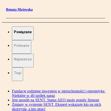
Renata Majewska
Powiązane
Polecane
Najnowsze
Tagi
Fundacje rodzinne inwestują w nieruchomości i energetykę.
Niektóre w 40 spółek naraz
Jest sposób na SENT. Status AEO może pomóc firmom
Zmiany w systemie SENT. Ekspert wskazuje kto na nich
skorzysta, a kto straci