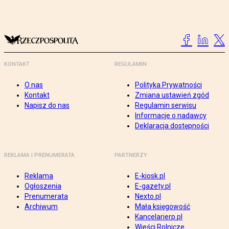
KONTAKT
REGULAMIN
O nas
Polityka Prywatności
Kontakt
Zmiana ustawień zgód
Napisz do nas
Regulamin serwisu
Informacje o nadawcy
Deklaracja dostępności
REKLAMA I PRENUMERATA
PARTNERZY
Reklama
E-kiosk.pl
Ogłoszenia
E-gazety.pl
Prenumerata
Nexto.pl
Archiwum
Mała księgowość
Kancelarierp.pl
Wieści Rolnicze