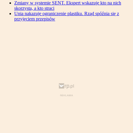
Zmiany w systemie SENT. Ekspert wskazuje kto na nich
skorzysta, a kto straci
Unia nakazuje ograniczenie plastiku. Rząd spóźnia się z
przyjęciem przepisów