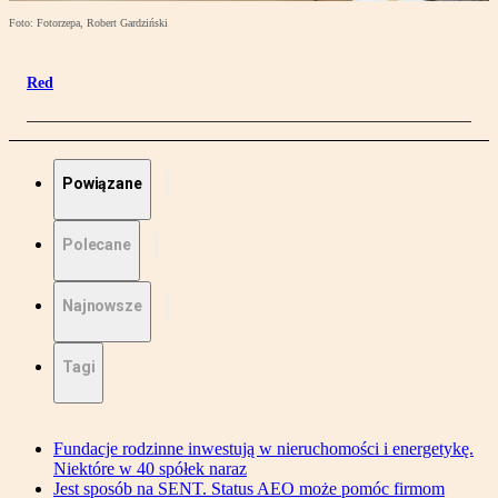
Foto: Fotorzepa, Robert Gardziński
Red
Powiązane
Polecane
Najnowsze
Tagi
Fundacje rodzinne inwestują w nieruchomości i energetykę.
Niektóre w 40 spółek naraz
Jest sposób na SENT. Status AEO może pomóc firmom