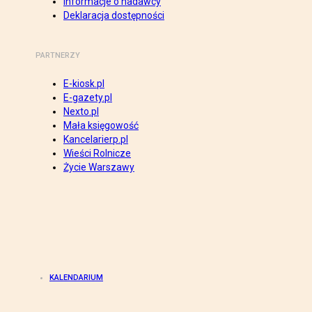
Informacje o nadawcy
Deklaracja dostępności
PARTNERZY
E-kiosk.pl
E-gazety.pl
Nexto.pl
Mała księgowość
Kancelarierp.pl
Wieści Rolnicze
Życie Warszawy
KALENDARIUM