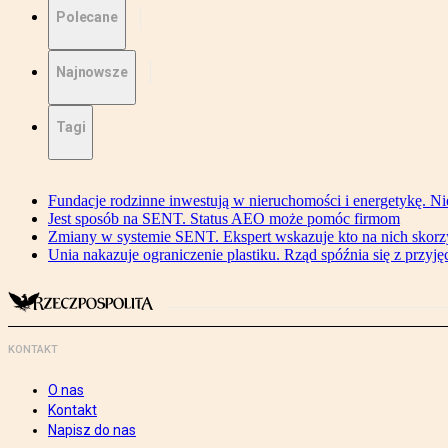
Polecane
Najnowsze
Tagi
Fundacje rodzinne inwestują w nieruchomości i energetykę. Ni
Jest sposób na SENT. Status AEO może pomóc firmom
Zmiany w systemie SENT. Ekspert wskazuje kto na nich skorzys
Unia nakazuje ograniczenie plastiku. Rząd spóźnia się z przyj
KONTAKT
O nas
Kontakt
Napisz do nas