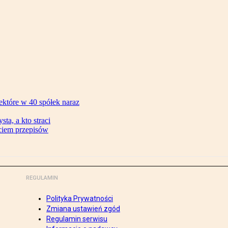
ektóre w 40 spółek naraz
ta, a kto straci
ęciem przepisów
REGULAMIN
Polityka Prywatności
Zmiana ustawień zgód
Regulamin serwisu