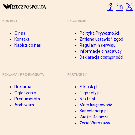
KONTAKT
REGULAMIN
O nas
Polityka Prywatności
Kontakt
Zmiana ustawień zgód
Napisz do nas
Regulamin serwisu
Informacje o nadawcy
Deklaracja dostępności
REKLAMA I PRENUMERATA
PARTNERZY
Reklama
E-kiosk.pl
Ogłoszenia
E-gazety.pl
Prenumerata
Nexto.pl
Archiwum
Mała księgowość
Kancelarierp.pl
Wieści Rolnicze
Życie Warszawy