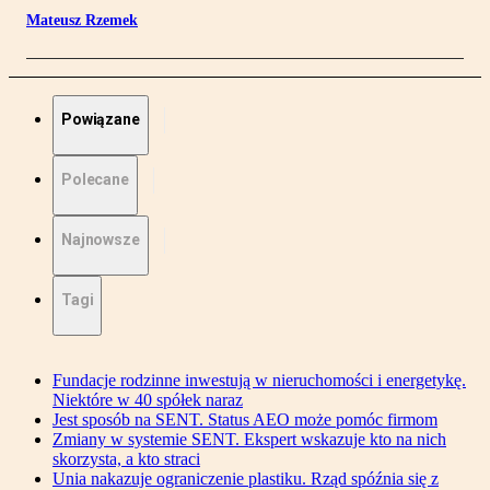
Mateusz Rzemek
Powiązane
Polecane
Najnowsze
Tagi
Fundacje rodzinne inwestują w nieruchomości i energetykę.
Niektóre w 40 spółek naraz
Jest sposób na SENT. Status AEO może pomóc firmom
Zmiany w systemie SENT. Ekspert wskazuje kto na nich
skorzysta, a kto straci
Unia nakazuje ograniczenie plastiku. Rząd spóźnia się z