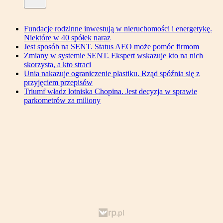
Fundacje rodzinne inwestują w nieruchomości i energetykę.
Niektóre w 40 spółek naraz
Jest sposób na SENT. Status AEO może pomóc firmom
Zmiany w systemie SENT. Ekspert wskazuje kto na nich
skorzysta, a kto straci
Unia nakazuje ograniczenie plastiku. Rząd spóźnia się z
przyjęciem przepisów
Triumf władz lotniska Chopina. Jest decyzja w sprawie
parkometrów za miliony