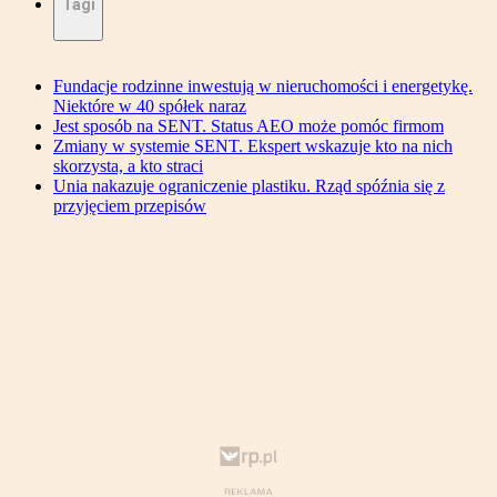
Tagi
Fundacje rodzinne inwestują w nieruchomości i energetykę.
Niektóre w 40 spółek naraz
Jest sposób na SENT. Status AEO może pomóc firmom
Zmiany w systemie SENT. Ekspert wskazuje kto na nich
skorzysta, a kto straci
Unia nakazuje ograniczenie plastiku. Rząd spóźnia się z
przyjęciem przepisów